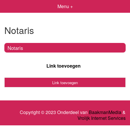
Menu +
Notaris
Notaris
Link toevoegen
Link toevoegen
Copyright © 2023 Onderdeel van
BaakmanMedia
&
Vrolijk Internet Services